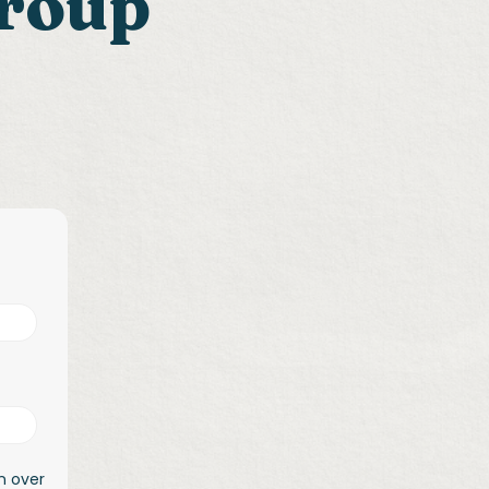
Group
n over