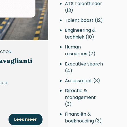
ATS Talentfinder
(13)
Talent boost
(12)
Engineering &
techniek
(10)
Human
ECTION
resources
(7)
avaglianti
Executive search
(4)
Assessment
(3)
ecca
Directie &
management
(3)
Financiën &
Lees meer
boekhouding
(3)