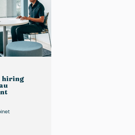
 hiring
au
nt
binet