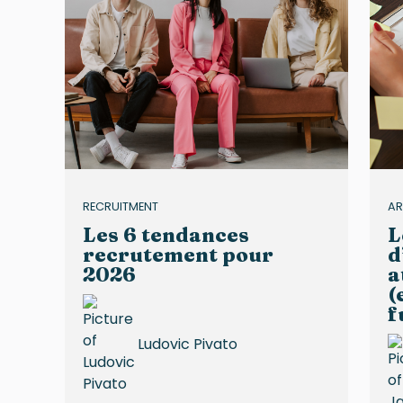
RECRUITMENT
AR
Les 6 tendances
L
recrutement pour
d
2026
a
(
f
Ludovic Pivato