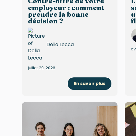
Contre-offre de votre
L
employeur : comment
s
prendre la bonne
u
décision ?
f
Delia Lecca
av
juillet 29, 2026
En savoir plus