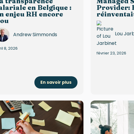
a transparence
Managed S
alariale en Belgique :
Provider: E
n enjeu RH encore
réinventai
lou
Lou Jar
Andrew Simmonds
ril 8, 2026
février 23, 2026
En savoir plus