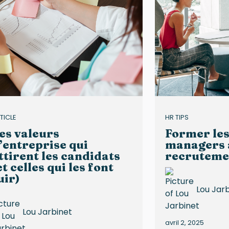
TICLE
HR TIPS
es valeurs
Former les
’entreprise qui
managers 
ttirent les candidats
recruteme
et celles qui les font
uir)
Lou Jar
Lou Jarbinet
avril 2, 2025