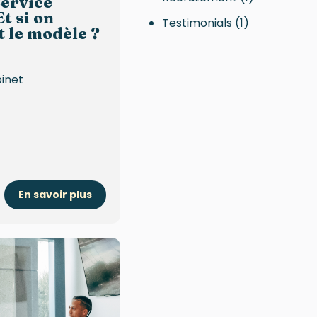
ervice
t si on
Testimonials
(1)
t le modèle ?
binet
En savoir plus