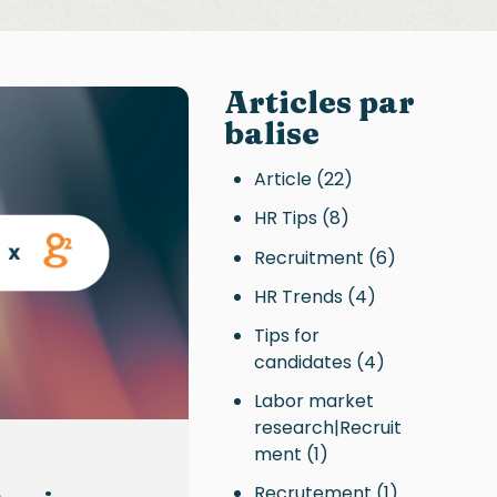
Articles par
balise
Article
(22)
HR Tips
(8)
Recruitment
(6)
HR Trends
(4)
Tips for
candidates
(4)
Labor market
research|Recruit
ment
(1)
Recrutement
(1)