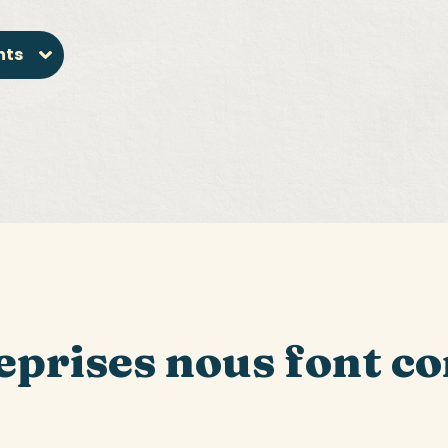
nts
eprises nous font c