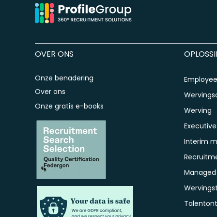
OVER ONS
OPLOSS
Onze benadering
Employee 
Over ons
Werving
Onze gratis e-books
Werving
Executive
Interim 
Recruitm
Managed S
Wervings
Talentont