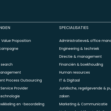
INGEN
SPECIALISATIES
Value Proposition
Administratieve& office ma
scampagne
Engineering & techniek
Directie & management
 search
Financiën & boekhouding
management
Human resources
ent Process Outsourcing
IT & Digitaal
ervice Provider
Juridische, regelgevende & pu
technologie
zaken
wikkeling en -beoordeling
Marketing & Communicatie