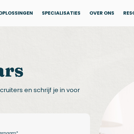
OPLOSSINGEN
SPECIALISATIES
OVER ONS
RES
ars
uiters en schrijf je in voor
ternaam
*