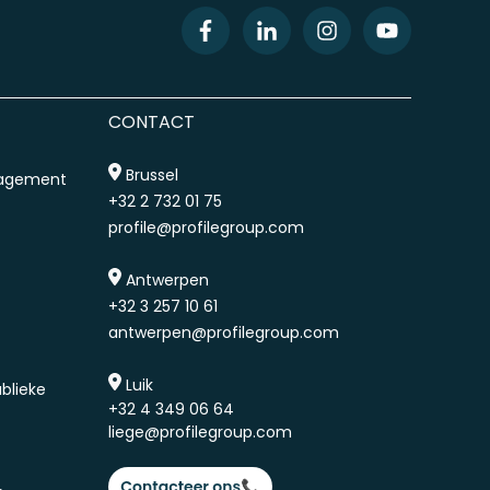
CONTACT
Brussel
nagement
+32 2 732 01 75
profile@profilegroup.com
Antwerpen
+32 3 257 10 61
antwerpen@profilegroup.com
Luik
blieke
+32 4 349 06 64
liege@profilegroup.com