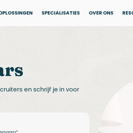
OPLOSSINGEN
SPECIALISATIES
OVER ONS
RES
ars
uiters en schrijf je in voor
ternaam
*